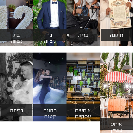
חתונה
ברית
בר
בת
מצווה
מצווה
אירועים
חתונה
בריתה
עסקיים
קטנה
אירוע
בוטיק