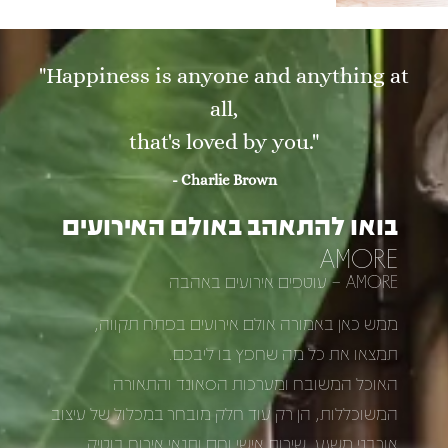
"Happiness is anyone and anything at
all,
that's loved by you."
- Charlie Brown
בואו להתאהב באולם האירועים
AMORE
AMORE – עוטפים אירועים באהבה
ממש כאן באמורה אולם אירועים בפתח תקווה,
תמצאו את כל מה שחפץ בו ליבכם.
האוכל המשובח ומערכות הסאונד והתאורה
המשוכללות, הן רק עוד חלק מובחר במכלול של עיצוב
אורבני משגע, שירות אישי וחם ותנאי אירוח בוטיק,