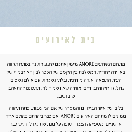
בית לאירועים
מתחם האירועים AMORE מזמין אתכם לחגוג חתונה בפתח תקווה
באווירה ייחודית המשלבת בין הקסם של הכפר לבין האורבניות של
העיר. התוצאה: אגדה מודרנית ובלתי נשכחת. עם אולם נשפים
גדול, גן ירוק ורחב ידיים ואווירה שאין שנייה לה, תתכוננו להתאהב
שוב ושוב.
בליבו של אזור הבילויים והמסחר של אם המושבות, פתח תקווה
ממוקם לו מתחם האירועים AMORE. אם כבר ביקרתם באולם אחד
או שניים, מספיקה הצצה חטופה על מנת שתוכלו להרגיש כבר
מההתחלה את האווירה הייחודית, ולהבין שלא מדובר בעוד אולם