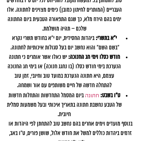
טוב להתחתן בו. למעשה מקובל להתייחס לכל יום ט"ו בחודשים
העבריים (המותרים לחיתון כמובן) כימים מצוינים לחתונה. אלו
ימים בהם הירח מלא, כך שגם התפאורה הטבעית ביום החתונה
שלכם – תהיה מושלמת.
י"א בתשרי:
ביהדות החסידית, יום י"א בחודש תשרי נקרא
"בשם השם" והוא נחשב יום בעל סגולות איכותיות לחתונה.
חודש כסלו וימי חג החנוכה:
יש כאלו אשר אומרים כי חתונה
הנערכת בימי חודש כסלו (בו נחגג חנוכה) או בימי חג החנוכה
עצמם, היא חתונה הנערכת במועד טוב וחיובי, זמן טוב
להתחלה חדשה של חיים משותפים עם אור ושמחה.
חתונה
ט"ו בשבט:
ביום המסמל התחדשות והתחלות חדשות
של הטבע נחשבת חתונה בתאריך איכותי ובעל משמעות סמלית
חיובית.
בנוסף מועדים וימים אחרים בהם נחשב טוב להתחתן לפי היהדות או
זרמים ביהדות כוללים למשל את חודש אלול, שושן פורים, ט"ו באב,