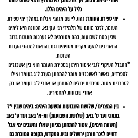
אחרי יציאת הצום, אך זה כמובן לא מומלץ ורצוי פשוט לוותר
כליל על הימים הללו.
ימי ספירת העומר:
נהוג ליישם מנהגי אבלות במהלך ימי ספירת
העומר, לזכר מותם של תלמידי רבי עקיבא. הכוונה היא לימים
שבין פסח לשבועות, בהם מסורתית לא נערכות חתונות ברוב
התאריכים למעט מקרים מסוימים וגם בהתאם למנהגי העדות
השונות.
*
ההבדל העיקרי לגבי איסור חיתון בספירת העומר הוא בין אשכנזים
לספרדים, כאשר לאשכנזים מותר להתחתן מערב ל"ג בעומר ואילו
לספרדים אסור. ספרדים יכולים להתחתן או אחרי ל"ג בעומר או רק
אחרי שבועות למחמירים.
בין המצרים / שלושת השבועות ותשעת הימים: בימים שבין י"ז
בתמוז ועד ט' באב (שלושת השבועות) ומ-א' באב ועד ט' באב
(תשעת הימים), אסור להתחתן מכיוון שאלו נחשבים ימי אבל
דתיים לזכר חורבן ירושלים ובית המקדש, תקופה המוכרת גם