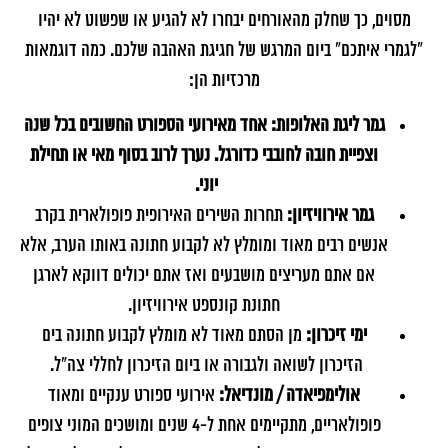
מסוים, כך שחלק מהאורחים יבחרו לא להגיע או שפשוט לא יהיו
"לגמרי איתכם" ביום המרגש של חגיגת האהבה שלכם. כמה דוגמאות
מרכזיות הן:
גמר ליגת האלופות: אחד מאירועי הספורט החשובים בכל שנה
וצפיית חובה לחובבי כדורגל. נערך לרוב בסוף מאי או תחילת
יוני.
גמר אירוויזיון:
תחרות השירים האירופית פופולארית בקרב
אנשים רבים מאוד ומומלץ לא לקבוע חתונה באותו הערב, אלא
אם אתם מעריצים מושבעים ואז אתם יכולים דווקא לארגן
חתונת קונספט אירוויזיון.
ימי זיכרון:
מן הסתם מאוד לא מומלץ לקבוע חתונה בים
הזיכרון לשואה ולגבורה או ביום הזיכרון לחללי צה"ל.
אולימפיאדה / מונדיאל:
אירועי ספורט ענקיים ומאוד
פופולאריים, מתקיימים אחת ל-4 שנים ומושכים המוני צופים