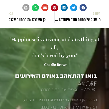
הקודם
הבא
חושבים על חתונת חורף מיוחדת? הנה כל מה שאתם צריכים לדעת
כך תשדרגו את החתונה שלכם
"Happiness is anyone and anything at
all,
that's loved by you."
- Charlie Brown
בואו להתאהב באולם האירועים
AMORE
AMORE – עוטפים אירועים באהבה
ממש כאן באמורה אולם אירועים בפתח תקווה,
תמצאו את כל מה שחפץ בו ליבכם.